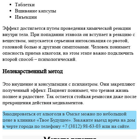
Таблетки
Вшивание капсулы
Инъекции
Эффект достигается путем проведения химической реакции
внутри тела. При попадании этанола он вступает в реакцию с
веществом, запускается серьезная интоксикация со рвотой,
головной болью и другими симптомами. Человек понимает
опасность приема алкоголя, на этом этапе важно подключить
второй способ – психологический.
Нелекарственный метод
Это внушение и консультации с психиатром. Они закрепляют
полученный эффект. Пациент понимает, что трезвая жизнь
полнее и радостнее. Так остается стойкая ремиссия даже после
прекращения действия медикаментов.
Закодироваться от алкоголя в Омске можно по небольшой
цене в клинике «Твое Будущее». Закажите выезд врача на дом
в черте города по телефону +7 (3812) 98-63-03 или на сайте.